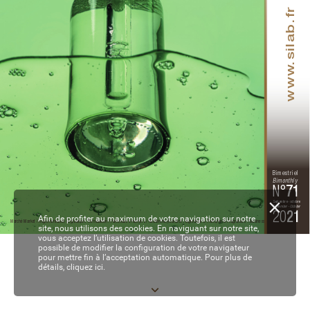
.silab.fr
www
Bimestriel
Bimonthly
N°
71
Septembre - octobre
September - October
20
21
Afin de profiter au maximum de votre navigation sur notre
Marché Market / Réglementation Legislation / Formulation / Partenaires Partners / Recherche Research / Ingrédients / P
arfumerie Fragrances  / Business
site, nous utilisons des cookies. En naviguant sur notre site,
vous acceptez l’utilisation de cookies. Toutefois, il est
possible de modifier la configuration de votre navigateur
01-2-3-4-5-6 de COUV - EC71.indd   1
05/10/2021   16:25
pour mettre fin à l’acceptation automatique. Pour plus de
détails,
cliquez ici.