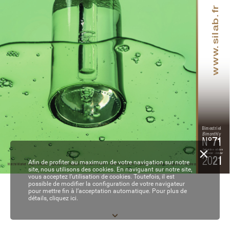
.silab.fr
www
Bimestriel
Bimonthly
N°
71
Septembre - octobre
September - October
20
21
Afin de profiter au maximum de votre navigation sur notre
Marché Market / Réglementation Legislation / Formulation / Partenaires Partners / Recherche Research / Ingrédients / P
arfumerie Fragrances  / Business
site, nous utilisons des cookies. En naviguant sur notre site,
vous acceptez l’utilisation de cookies. Toutefois, il est
possible de modifier la configuration de votre navigateur
01-2-3-4-5-6 de COUV - EC71.indd   1
05/10/2021   16:25
pour mettre fin à l’acceptation automatique. Pour plus de
détails,
cliquez ici.