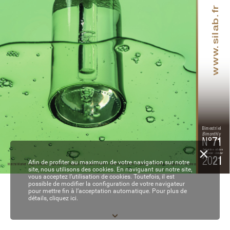
.silab.fr
www
Bimestriel
Bimonthly
N°
71
Septembre - octobre
September - October
20
21
Afin de profiter au maximum de votre navigation sur notre
Marché Market / Réglementation Legislation / Formulation / Partenaires Partners / Recherche Research / Ingrédients / P
arfumerie Fragrances  / Business
site, nous utilisons des cookies. En naviguant sur notre site,
vous acceptez l’utilisation de cookies. Toutefois, il est
possible de modifier la configuration de votre navigateur
01-2-3-4-5-6 de COUV - EC71.indd   1
05/10/2021   16:25
pour mettre fin à l’acceptation automatique. Pour plus de
détails,
cliquez ici.