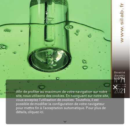
.silab.fr
www
Bimestriel
Bimonthly
N°
71
Septembre - octobre
September - October
20
21
Afin de profiter au maximum de votre navigation sur notre
Marché Market / Réglementation Legislation / Formulation / Partenaires Partners / Recherche Research / Ingrédients / P
arfumerie Fragrances  / Business
site, nous utilisons des cookies. En naviguant sur notre site,
vous acceptez l’utilisation de cookies. Toutefois, il est
possible de modifier la configuration de votre navigateur
01-2-3-4-5-6 de COUV - EC71.indd   1
05/10/2021   16:25
pour mettre fin à l’acceptation automatique. Pour plus de
détails,
cliquez ici.