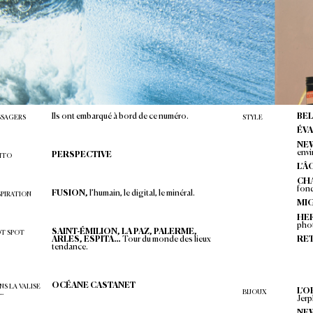
1
sur
132