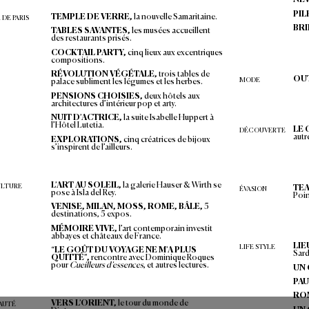
Arles, Florence, T
ahiti…  
Les év
asions singul
ières