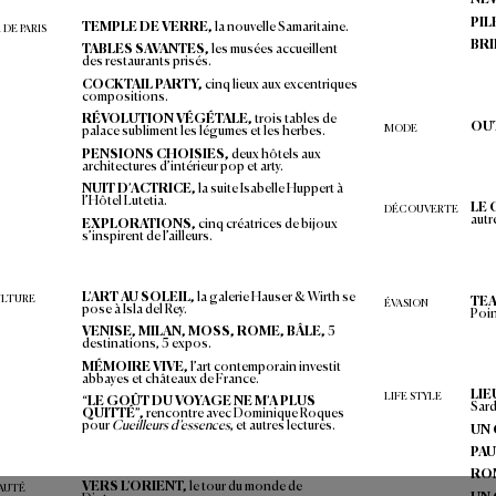
Arles, Florence, T
ahiti…  
Les év
asions singul
ières