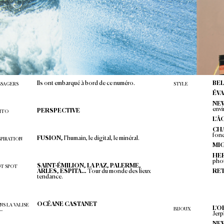
1
sur
132