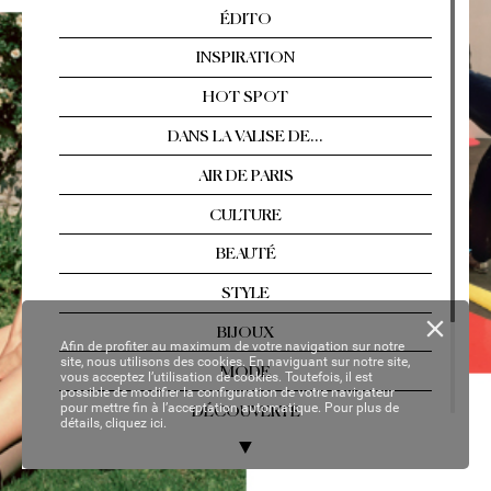
Arles, Florence, T
ahiti…  
Les év
asions singul
ières
Nº 2
13 / AOÛT
-SEPTEMBRE 2021
YOUR P
ER
SON
AL C
OP
Y
Afin de profiter au maximum de votre navigation sur notre
site, nous utilisons des cookies. En naviguant sur notre site,
vous acceptez l’utilisation de cookies. Toutefois, il est
possible de modifier la configuration de votre navigateur
pour mettre fin à l’acceptation automatique. Pour plus de
détails,
cliquez ici.