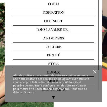
Arles, Florence, T
ahiti…  
Les év
asions singul
ières
Nº 2
13 / AOÛT
-SEPTEMBRE 2021
YOUR P
ER
SON
AL C
OP
Y
Afin de profiter au maximum de votre navigation sur notre
site, nous utilisons des cookies. En naviguant sur notre site,
vous acceptez l’utilisation de cookies. Toutefois, il est
possible de modifier la configuration de votre navigateur
pour mettre fin à l’acceptation automatique. Pour plus de
détails,
cliquez ici.