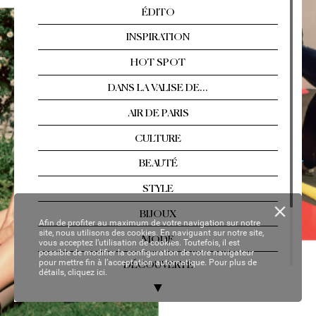
Arles, Florence, T
ahiti…  
Les év
asions singul
ières
Nº 2
13 / AOÛT
-SEPTEMBRE 2021
YOUR P
ER
SON
AL C
OP
Y
Afin de profiter au maximum de votre navigation sur notre
site, nous utilisons des cookies. En naviguant sur notre site,
vous acceptez l’utilisation de cookies. Toutefois, il est
possible de modifier la configuration de votre navigateur
pour mettre fin à l’acceptation automatique. Pour plus de
détails,
cliquez ici.