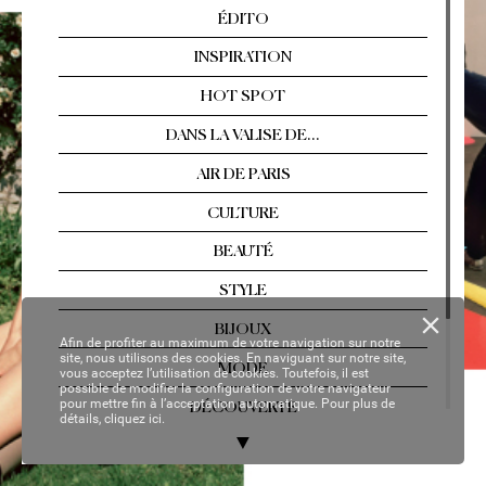
Arles, Florence, T
ahiti…  
Les év
asions singul
ières
Nº 2
13 / AOÛT
-SEPTEMBRE 2021
YOUR P
ER
SON
AL C
OP
Y
Afin de profiter au maximum de votre navigation sur notre
site, nous utilisons des cookies. En naviguant sur notre site,
vous acceptez l’utilisation de cookies. Toutefois, il est
possible de modifier la configuration de votre navigateur
pour mettre fin à l’acceptation automatique. Pour plus de
détails,
cliquez ici.