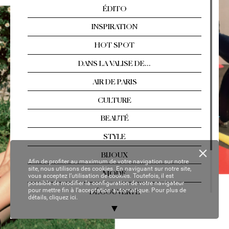
Arles, Florence, T
ahiti…  
Les év
asions singul
ières
Nº 2
13 / AOÛT
-SEPTEMBRE 2021
YOUR P
ER
SON
AL C
OP
Y
Afin de profiter au maximum de votre navigation sur notre
site, nous utilisons des cookies. En naviguant sur notre site,
vous acceptez l’utilisation de cookies. Toutefois, il est
possible de modifier la configuration de votre navigateur
pour mettre fin à l’acceptation automatique. Pour plus de
détails,
cliquez ici.