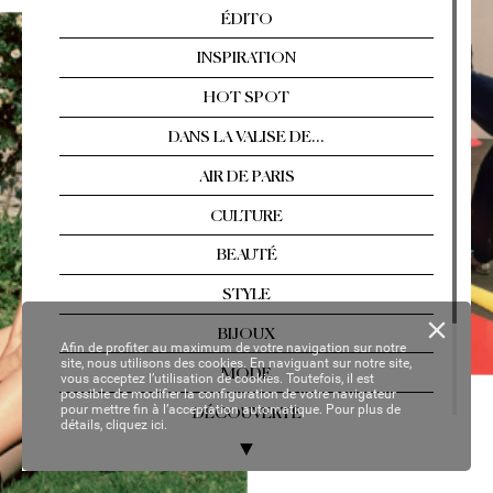
Arles, Florence, T
ahiti…  
Les év
asions singul
ières
Nº 2
13 / AOÛT
-SEPTEMBRE 2021
YOUR P
ER
SON
AL C
OP
Y
Afin de profiter au maximum de votre navigation sur notre
site, nous utilisons des cookies. En naviguant sur notre site,
vous acceptez l’utilisation de cookies. Toutefois, il est
possible de modifier la configuration de votre navigateur
pour mettre fin à l’acceptation automatique. Pour plus de
détails,
cliquez ici.