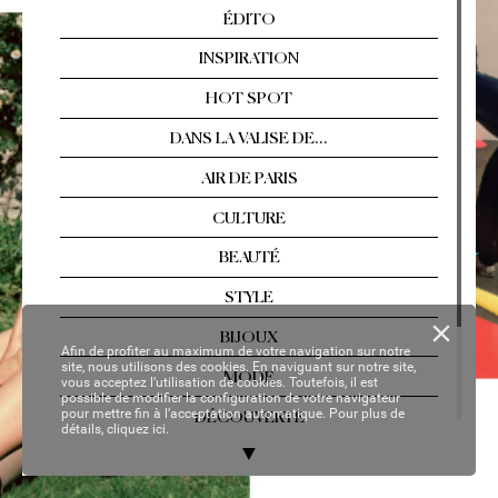
Arles, Florence, T
ahiti…  
Les év
asions singul
ières
Nº 2
13 / AOÛT
-SEPTEMBRE 2021
YOUR P
ER
SON
AL C
OP
Y
Afin de profiter au maximum de votre navigation sur notre
site, nous utilisons des cookies. En naviguant sur notre site,
vous acceptez l’utilisation de cookies. Toutefois, il est
possible de modifier la configuration de votre navigateur
pour mettre fin à l’acceptation automatique. Pour plus de
détails,
cliquez ici.