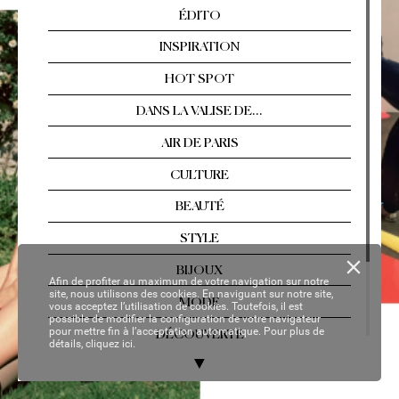
Arles, Florence, T
ahiti…  
Les év
asions singul
ières
Nº 2
13 / AOÛT
-SEPTEMBRE 2021
YOUR P
ER
SON
AL C
OP
Y
Afin de profiter au maximum de votre navigation sur notre
site, nous utilisons des cookies. En naviguant sur notre site,
vous acceptez l’utilisation de cookies. Toutefois, il est
possible de modifier la configuration de votre navigateur
pour mettre fin à l’acceptation automatique. Pour plus de
détails,
cliquez ici.