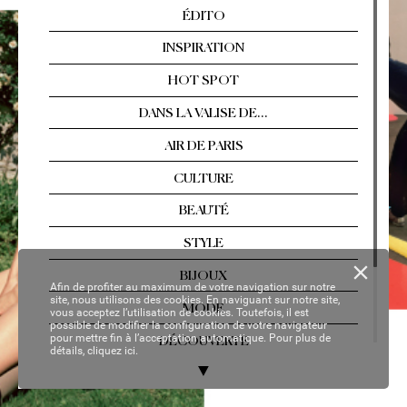
Arles, Florence, T
ahiti…  
Les év
asions singul
ières
Nº 2
13 / AOÛT
-SEPTEMBRE 2021
YOUR P
ER
SON
AL C
OP
Y
Afin de profiter au maximum de votre navigation sur notre
site, nous utilisons des cookies. En naviguant sur notre site,
vous acceptez l’utilisation de cookies. Toutefois, il est
possible de modifier la configuration de votre navigateur
pour mettre fin à l’acceptation automatique. Pour plus de
détails,
cliquez ici.