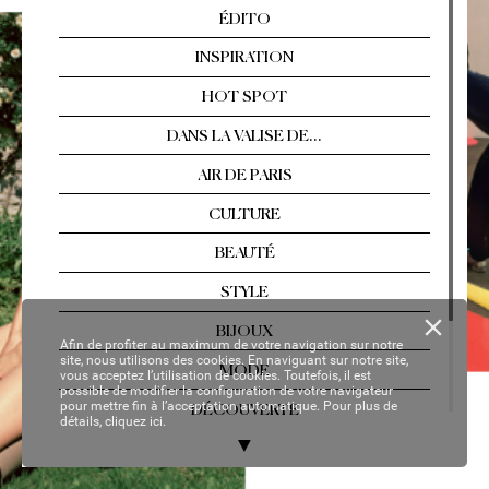
Arles, Florence, T
ahiti…  
Les év
asions singul
ières
Nº 2
13 / AOÛT
-SEPTEMBRE 2021
YOUR P
ER
SON
AL C
OP
Y
Afin de profiter au maximum de votre navigation sur notre
site, nous utilisons des cookies. En naviguant sur notre site,
vous acceptez l’utilisation de cookies. Toutefois, il est
possible de modifier la configuration de votre navigateur
pour mettre fin à l’acceptation automatique. Pour plus de
détails,
cliquez ici.