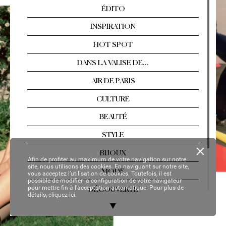
Arles, Florence, T
ahiti…  
Les év
asions singul
ières
Nº 2
13 / AOÛT
-SEPTEMBRE 2021
YOUR P
ER
SON
AL C
OP
Y
Afin de profiter au maximum de votre navigation sur notre
site, nous utilisons des cookies. En naviguant sur notre site,
vous acceptez l’utilisation de cookies. Toutefois, il est
possible de modifier la configuration de votre navigateur
pour mettre fin à l’acceptation automatique. Pour plus de
détails,
cliquez ici.