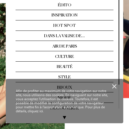
Arles, Florence, T
ahiti…  
Les év
asions singul
ières
Nº 2
13 / AOÛT
-SEPTEMBRE 2021
YOUR P
ER
SON
AL C
OP
Y
Afin de profiter au maximum de votre navigation sur notre
site, nous utilisons des cookies. En naviguant sur notre site,
vous acceptez l’utilisation de cookies. Toutefois, il est
possible de modifier la configuration de votre navigateur
pour mettre fin à l’acceptation automatique. Pour plus de
détails,
cliquez ici.