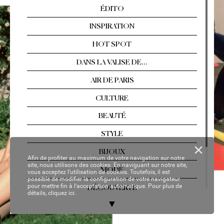
Arles, Florence, T
ahiti…  
Les év
asions singul
ières
Nº 2
13 / AOÛT
-SEPTEMBRE 2021
YOUR P
ER
SON
AL C
OP
Y
Afin de profiter au maximum de votre navigation sur notre
site, nous utilisons des cookies. En naviguant sur notre site,
vous acceptez l’utilisation de cookies. Toutefois, il est
possible de modifier la configuration de votre navigateur
pour mettre fin à l’acceptation automatique. Pour plus de
détails,
cliquez ici.