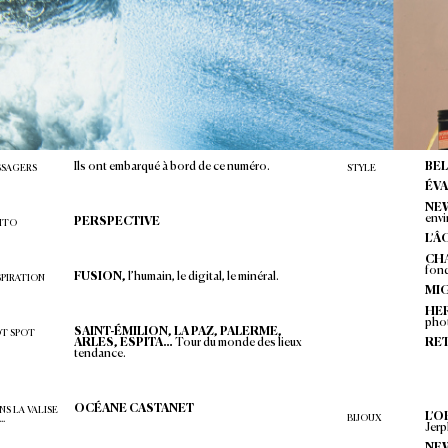
1
sur
132