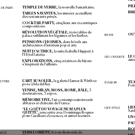
Arles, Florence, T
ahiti…  
Les év
asions singul
ières