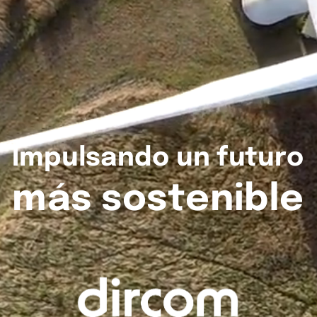
Impulsando
un
futuro
más
sostenible