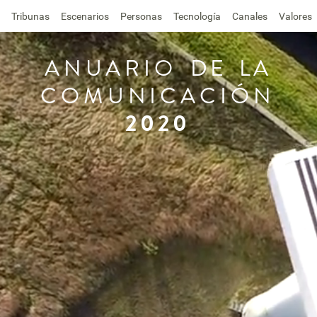
Tribunas
Escenarios
Personas
Tecnología
Canales
Valores
ANUARIO
DE
LA
COMUNICACIÓN
2020