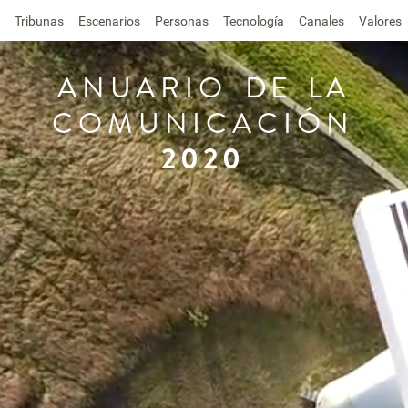
Tribunas
Escenarios
Personas
Tecnología
Canales
Valores
ANUARIO
DE
LA
COMUNICACIÓN
2020