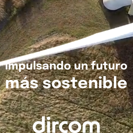
Impulsando
un
futuro
más
sostenible