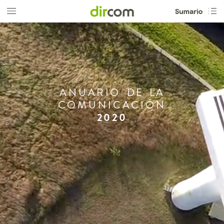
ANUARIO
DE
LA
COMUNICACIÓN
2020