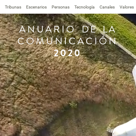
Tribunas
Escenarios
Personas
Tecnología
Canales
Valores
ANUARIO
DE
LA
COMUNICACIÓN
2020