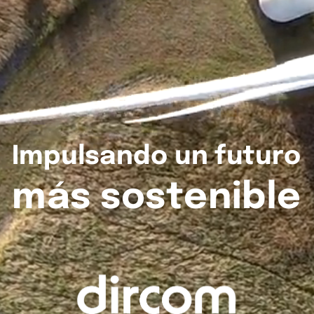
Impulsando
un
futuro
más
sostenible