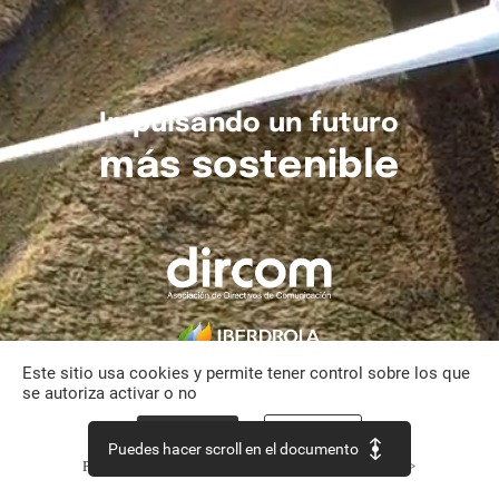
Impulsando
un
futuro
más
sostenible
Este sitio usa cookies y permite tener control sobre los que
se autoriza activar o no
Aceptar todo
Personalizar
Puedes hacer scroll en el documento
Política de confidencialidad
Continuar sin aceptar >