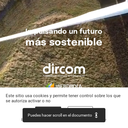
Impulsando
un
futuro
más
sostenible
Este sitio usa cookies y permite tener control sobre los que
se autoriza activar o no
Aceptar todo
Personalizar
Puedes hacer scroll en el documento
Política de confidencialidad
Continuar sin aceptar >