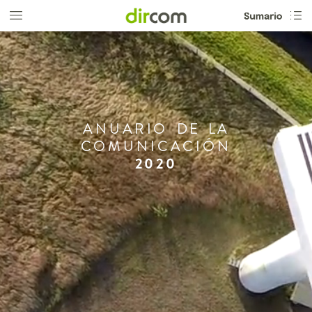
ANUARIO
DE
LA
COMUNICACIÓN
2020