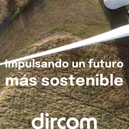
Impulsando
un
futuro
más
sostenible