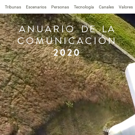
Tribunas
Escenarios
Personas
Tecnología
Canales
Valores
ANUARIO
DE
LA
COMUNICACIÓN
2020