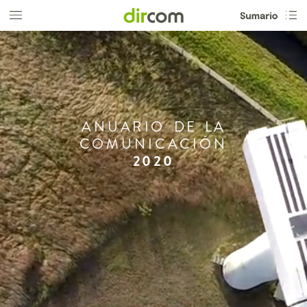
ANUARIO
DE
LA
COMUNICACIÓN
2020