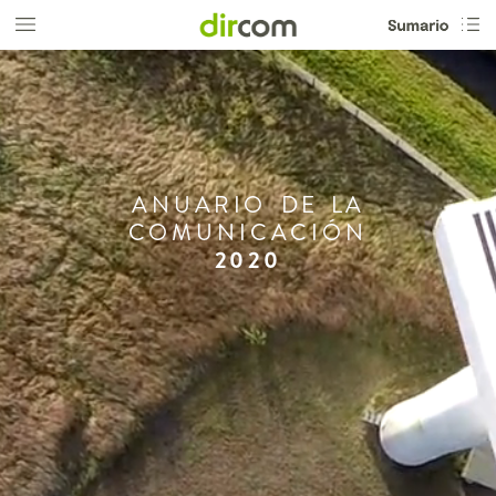
ANUARIO
DE
LA
COMUNICACIÓN
2020