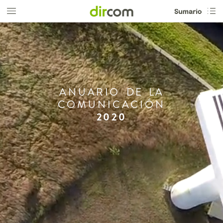
ANUARIO
DE
LA
COMUNICACIÓN
2020