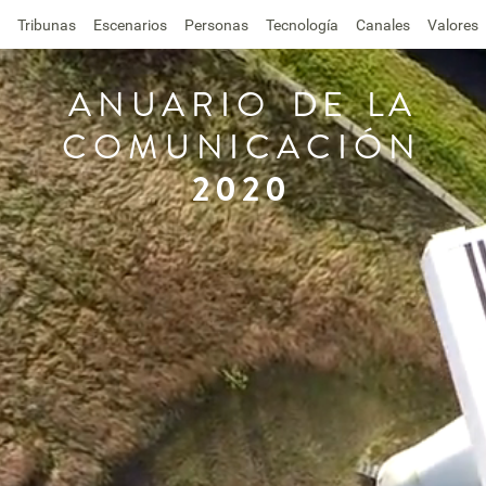
Tribunas
Escenarios
Personas
Tecnología
Canales
Valores
ANUARIO
DE
LA
COMUNICACIÓN
2020