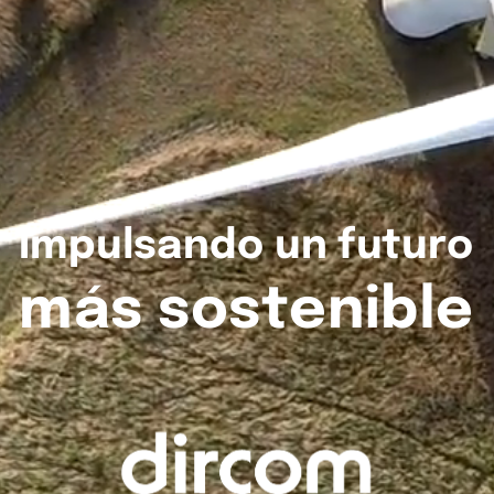
Impulsando
un
futuro
más
sostenible