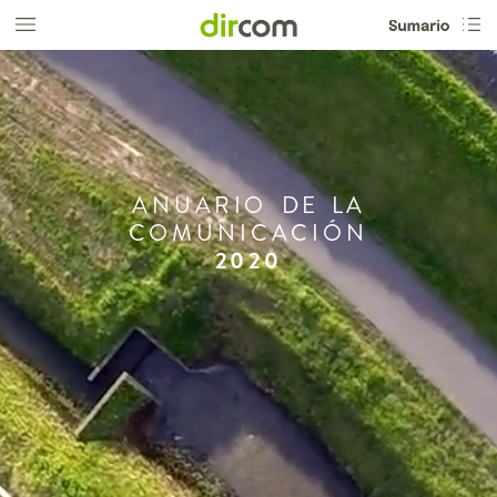
ANUARIO
DE
LA
COMUNICACIÓN
2020