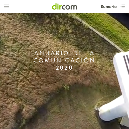
ANUARIO
DE
LA
COMUNICACIÓN
2020