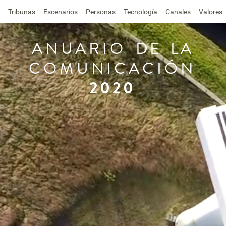
Tribunas
Escenarios
Personas
Tecnología
Canales
Valores
ANUARIO
DE
LA
COMUNICACIÓN
2020