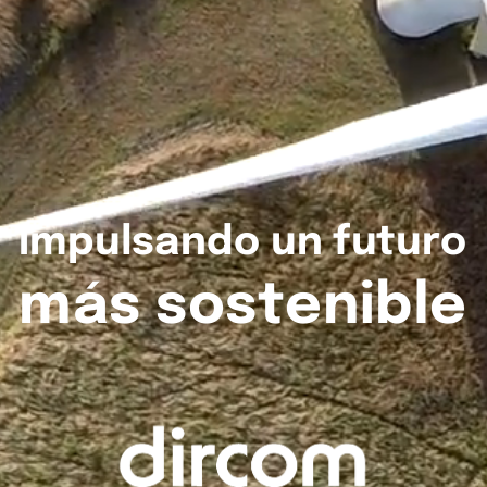
Impulsando
un
futuro
más
sostenible