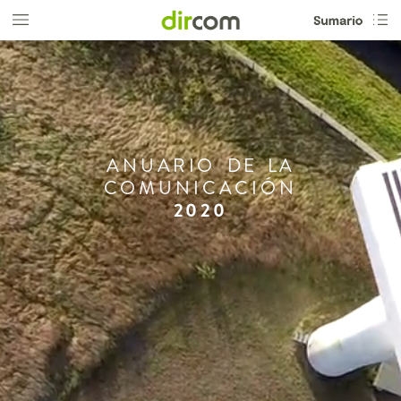
ANUARIO
DE
LA
COMUNICACIÓN
2020