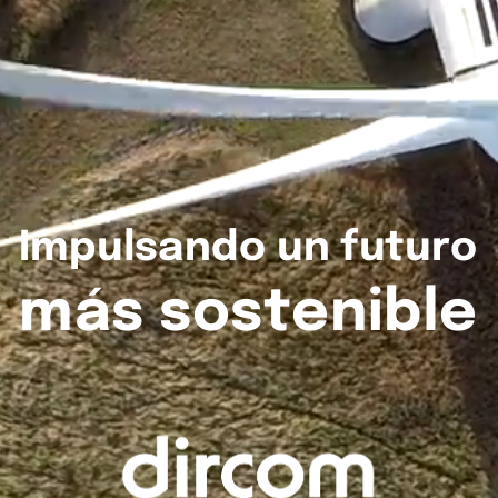
Impulsando
un
futuro
más
sostenible