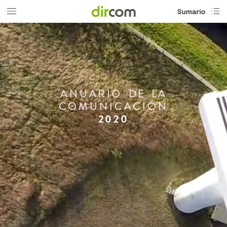
ANUARIO
DE
LA
COMUNICACIÓN
2020