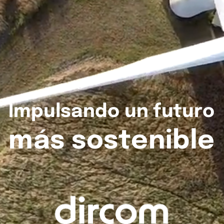
Impulsando
un
futuro
más
sostenible