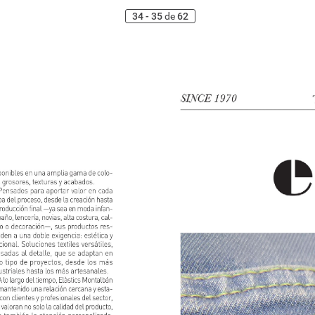
34 - 35
de
62