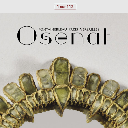
1
sur
112