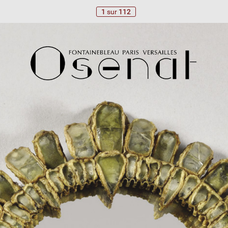
1
sur
112