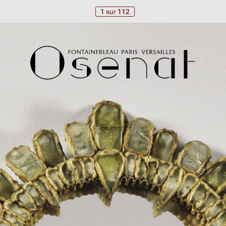
1
sur
112