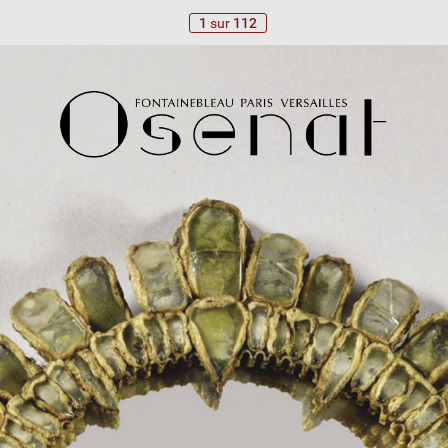
1
sur
112