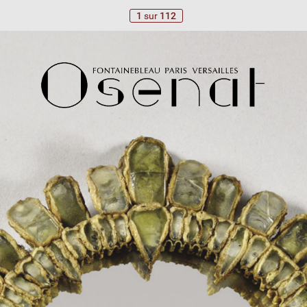
1
sur
112