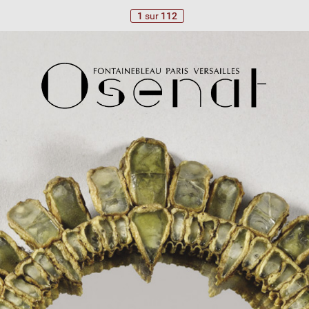
1
sur
112