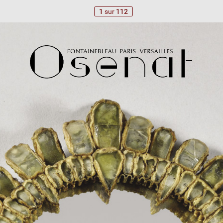
1
sur
112