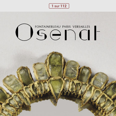
1
sur
112