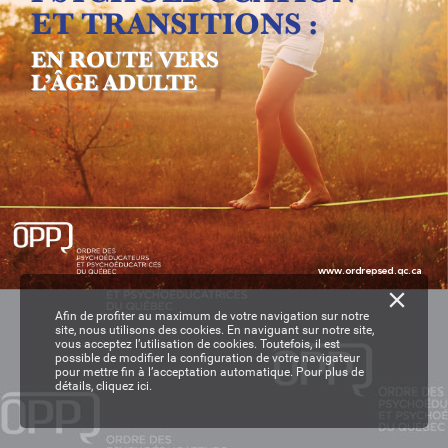
ET TRANSITIONS 
:
EN R
OUTE VERS
EN R
OUTE VERS
L
’ÂGE ADUL
TE
L
’ÂGE ADUL
TE
www
.or
dr
epsed.qc.ca
Afin de profiter au maximum de votre navigation sur notre
site, nous utilisons des cookies. En naviguant sur notre site,
vous acceptez l’utilisation de cookies. Toutefois, il est
possible de modifier la configuration de votre navigateur
pour mettre fin à l’acceptation automatique. Pour plus de
détails,
cliquez ici.