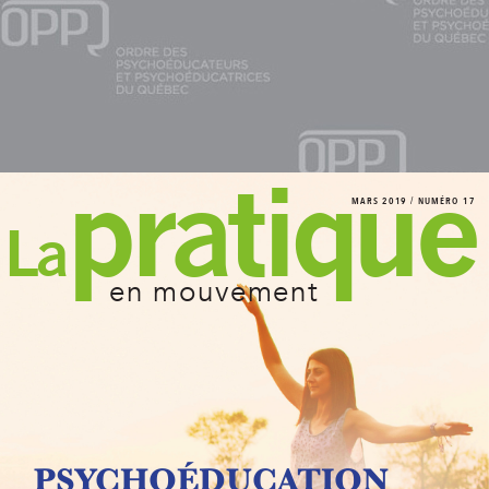
pr
a
tique
MARS 2019 / NUMÉRO 17
La
en mouvement
PSY
CHOÉDUCA
TION