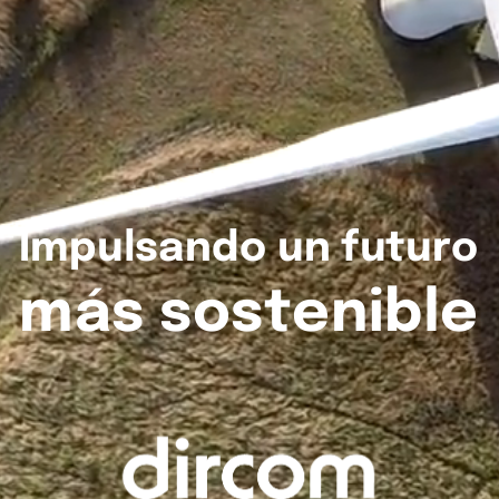
Impulsando
un
futuro
más
sostenible