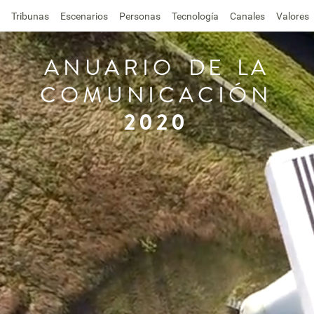
Tribunas
Escenarios
Personas
Tecnología
Canales
Valores
ANUARIO
DE
LA
COMUNICACIÓN
2020